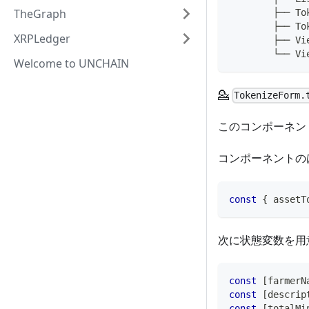
TheGraph
        ├── To
        ├── To
XRPLedger
        ├── Vi
        └── Vi
Welcome to UNCHAIN
💁
TokenizeForm.
このコンポーネン
コンポーネントのは
const
{
 assetT
次に状態変数を用
const
[
farmerN
const
[
descrip
const
[
totalMi