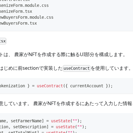
kenizeForm.module.css
kenizeForm.tsx
ewBuyersForm.module.css
ewBuyersForm.tsx
tsx
トは、 農家がNFTを作成する際に触るUI部分を構成します。
じめに前sectionで実装した
を使用しています
useContract
okenization 
}
=
useContract
(
{
 currentAccount 
}
)
;
意しています。 農家がNFTを作成するにあたって入力した情
ame
,
 setFarmerName
]
=
useState
(
""
)
;
tion
,
 setDescription
]
=
useState
(
""
)
;
nt
,
 setTotalMint
]
=
useState
(
""
)
;