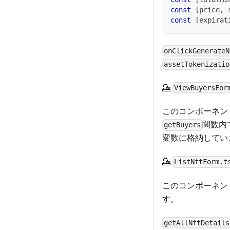
const
[
price
,
 
const
[
expirat
onClickGenerateN
assetTokenizatio
💁
ViewBuyersFor
このコンポーネン
関数内
getBuyers
変数に格納してい
💁
ListNftForm.t
このコンポーネント
す。
getAllNftDetails