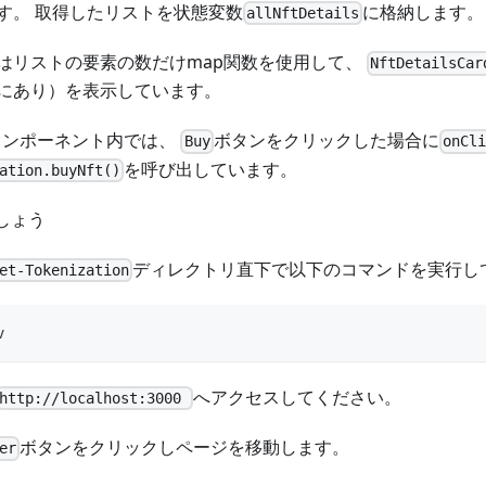
す。 取得したリストを状態変数
に格納します。
allNftDetails
はリストの要素の数だけmap関数を使用して、
NftDetailsCar
にあり）を表示しています。
コンポーネント内では、
ボタンをクリックした場合に
Buy
onCli
を呼び出しています。
ation.buyNft()
ましょう
ディレクトリ直下で以下のコマンドを実行し
et-Tokenization
v
へアクセスしてください。
http://localhost:3000
ボタンをクリックしページを移動します。
er