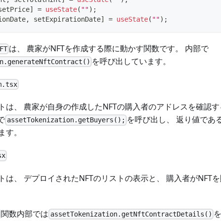
setPrice
]
=
useState
(
""
)
;
ionDate
,
 setExpirationDate
]
=
useState
(
""
)
;
は、 農家がNFTを作成する際に動かす関数です。 内部で
FT
を呼び出しています。
n.generateNftContract()
m.tsx
トは、 農家が自身の作成したNFTの購入者のアドレスを確認す
で
を呼び出し、 返り値であ
assetTokenization.getBuyers();
ます。
sx
は、 デプロイされたNFTのリストの表示と、 購入者がNFTを
関数内部では
を
assetTokenization.getNftContractDetails()