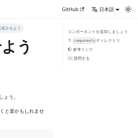
GitHub
日本語
完成させよう
コンポーネントを追加しましょう
せよう
📁
ディレクトリ
components
🌔 参考リンク
🙋‍♂️ 質問する
しょう。
おくと楽かもしれませ