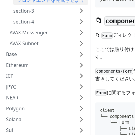
フロントエンドを完成させよう
section-3
📁
compone
section-4
AVAX-Messenger
📁
ディレク
Form
AVAX-Subnet
ここでは貼り付け
Base
す。
Ethereum
components/Form
ICP
書きしてください
JPYC
に関するフ
Form
NEAR
Polygon
client
└── components
Solana
    └── Form
        ├── Li
Sui
        ├── Li